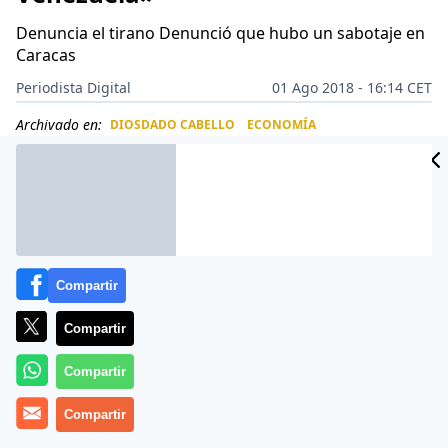
Denuncia el tirano Denunció que hubo un sabotaje en
Caracas
Periodista Digital
01 Ago 2018 - 16:14 CET
Archivado en:
DIOSDADO CABELLO
ECONOMÍA
CIDAD
ES
Compartir
Compartir
Compartir
Compartir
Ademas de sádico, ladrón y represor,
Nicolás Maduro