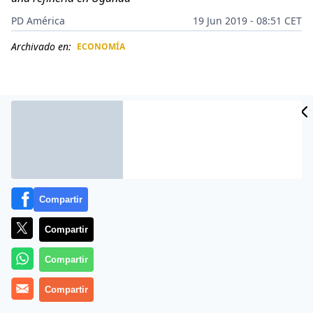
PD América
19 Jun 2019 - 08:51 CET
Archivado en:
ECONOMÍA
CIDAD
ES
Compartir
Compartir
Compartir
Más información
Compartir