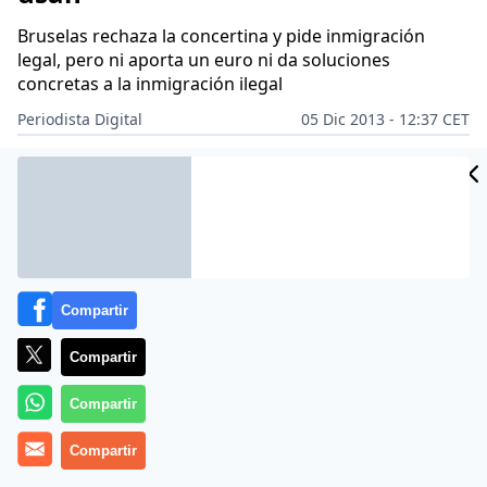
Bruselas rechaza la concertina y pide inmigración
legal, pero ni aporta un euro ni da soluciones
concretas a la inmigración ilegal
Periodista Digital
05 Dic 2013 - 12:37 CET
CIDAD
Archivado en:
LEGISLACIÓN
ES
Compartir
Compartir
Compartir
Compartir