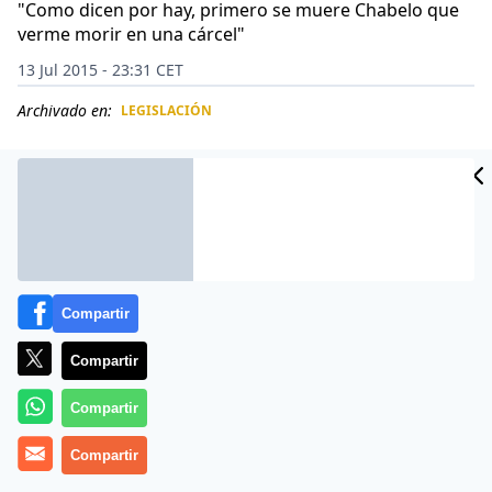
"Como dicen por hay, primero se muere Chabelo que
verme morir en una cárcel"
13 Jul 2015 - 23:31 CET
Archivado en:
LEGISLACIÓN
CIDAD
ES
Compartir
Compartir
Compartir
Más información
Compartir