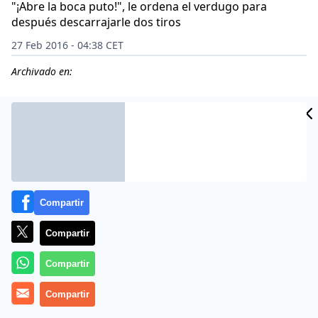
"¡Abre la boca puto!", le ordena el verdugo para
después descarrajarle dos tiros
27 Feb 2016 - 04:38 CET
Archivado en:
CIDAD
ES
Compartir
Compartir
Compartir
Más información
Compartir