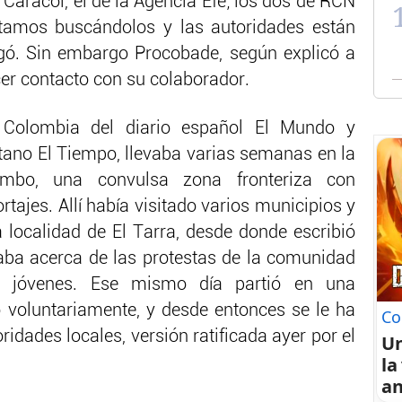
Caracol, el de la Agencia Efe; los dos de RCN
stamos buscándolos y las autoridades están
egó. Sin embargo Procobade, según explicó a
cer contacto con su colaborador.
 Colombia del diario español El Mundo y
tano El Tiempo, llevaba varias semanas en la
tumbo, una convulsa zona fronteriza con
rtajes. Allí había visitado varios municipios y
 localidad de El Tarra, desde donde escribió
maba acerca de las protestas de la comunidad
s jóvenes. Ese mismo día partió en una
ó voluntariamente, y desde entonces se le ha
Co
oridades locales, versión ratificada ayer por el
U
la
an