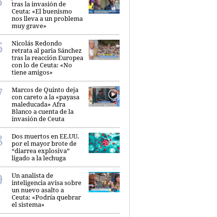
tras la invasión de
Ceuta: «El buenismo
nos lleva a un problema
muy grave»
Nicolás Redondo
retrata al paria Sánchez
tras la reacción Europea
con lo de Ceuta: «No
tiene amigos»
Marcos de Quinto deja
con careto a la «payasa
maleducada» Afra
Blanco a cuenta de la
invasión de Ceuta
Dos muertos en EE.UU.
por el mayor brote de
“diarrea explosiva”
ligado a la lechuga
Un analista de
inteligencia avisa sobre
un nuevo asalto a
Ceuta: «Podría quebrar
el sistema»