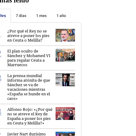
más leído
 hrs
7 días
1 mes
1 año
¿Por qué el Rey no se
atreve a poner los pies
en Ceuta o Melilla?
El plan oculto de
Sánchez y Mohamed VI
para regalar Ceuta a
Marruecos
La prensa mundial
informa atónita de que
Sánchez se va de
vacaciones mientras
«España se hunde en el
caos»
Alfonso Rojo: «¿Por qué
no se atreve el Rey de
España a poner los pies
en Ceuta y Melilla?»
Javier Nart durísimo