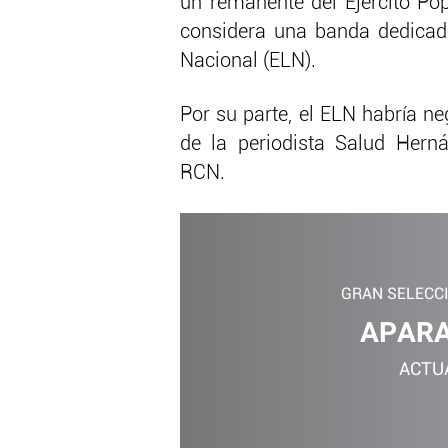
un remanente del Ejército Pop
considera una banda dedicada 
Nacional (ELN).
Por su parte, el ELN habría n
de la periodista Salud Hern
RCN.
GRAN SELECC
APARA
ACTU