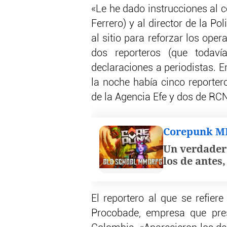
«Le he dado instrucciones al c
Ferrero) y al director de la Po
al sitio para reforzar los ope
dos reporteros (que todaví
declaraciones a periodistas. E
la noche había cinco reporte
de la Agencia Efe y dos de RC
Corepunk 
Un verdader
los de antes
El reportero al que se refier
Procobade, empresa que pres