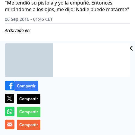
"Me tendió su pistola y yo la empuñé. Entonces,
mirándome a los ojos, me dijo: Nadie puede matarme"
06 Sep 2016 - 01:45 CET
Archivado en:
CIDAD
ES
Compartir
Compartir
Compartir
Se llama Marita Lorenz, tiene 77 años y se ha quedado
Compartir
a gusto en una entrevista exclusiva que ha concedido