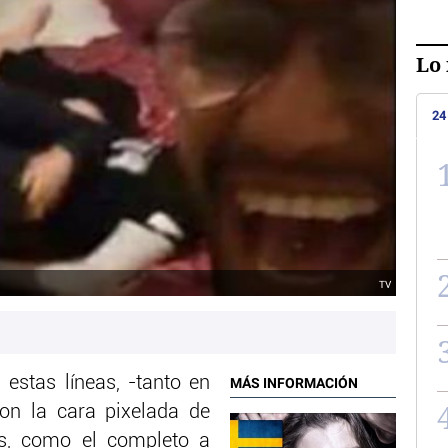
Lo 
24
TV
estas líneas, -tanto en
MÁS INFORMACIÓN
con la cara pixelada de
s, como el completo a