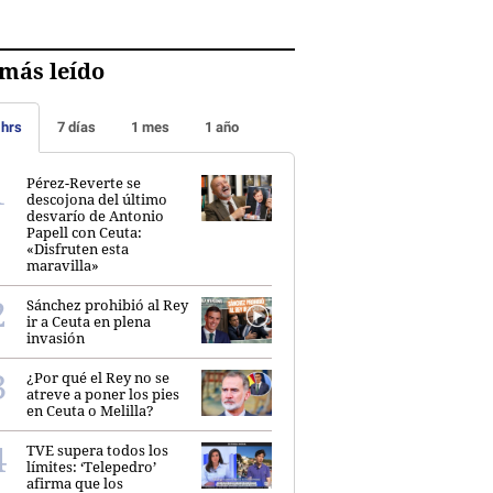
más leído
 hrs
7 días
1 mes
1 año
Pérez-Reverte se
descojona del último
desvarío de Antonio
Papell con Ceuta:
«Disfruten esta
maravilla»
Sánchez prohibió al Rey
ir a Ceuta en plena
invasión
¿Por qué el Rey no se
atreve a poner los pies
en Ceuta o Melilla?
TVE supera todos los
límites: ‘Telepedro’
afirma que los