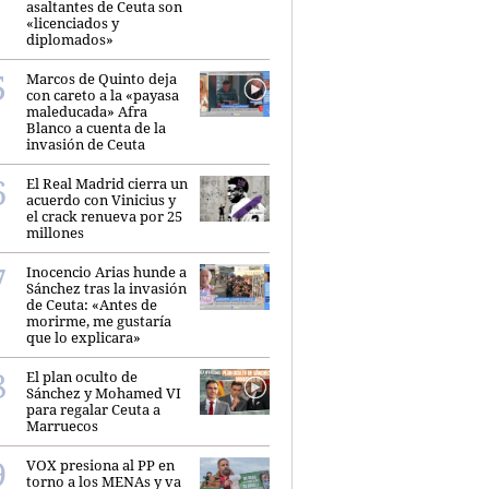
asaltantes de Ceuta son
«licenciados y
diplomados»
Marcos de Quinto deja
con careto a la «payasa
maleducada» Afra
Blanco a cuenta de la
invasión de Ceuta
El Real Madrid cierra un
acuerdo con Vinicius y
el crack renueva por 25
millones
Inocencio Arias hunde a
Sánchez tras la invasión
de Ceuta: «Antes de
morirme, me gustaría
que lo explicara»
El plan oculto de
Sánchez y Mohamed VI
para regalar Ceuta a
Marruecos
VOX presiona al PP en
torno a los MENAs y va