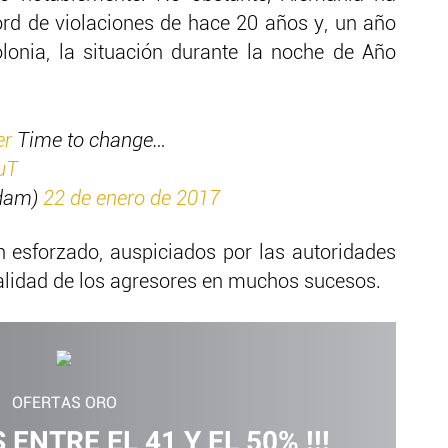
rd de violaciones de hace 20 años y, un año
onia, la situación durante la noche de Año
er
Time to change…
uT
adam)
22 de enero de 2017
 esforzado, auspiciados por las autoridades
nalidad de los agresores en muchos sucesos.
OFERTAS ORO
 ENTRE EL 41 Y EL 50% !!!