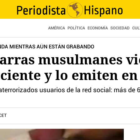
AMÉRICA
POLÍTICA
ECONOMÍA
SOCIEDAD
CUL
IENDA MIENTRAS AÚN ESTÁN GRABANDO
carras musulmanes vi
ciente y lo emiten e
aterrorizados usuarios de la red social: más de
 CET