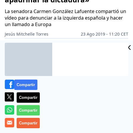
La senadora Carmen González Lafuente compartió un
vídeo para denunciar a la izquierda española y hacer
un llamado a Europa
Jesús Mitchelle Torres
23 Ago 2019 - 11:20 CET
CIDAD
Archivado en:
PD AMÉRICA
ES
Compartir
Compartir
Compartir
Compartir