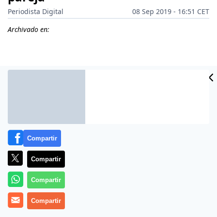
Periodista Digital
08 Sep 2019 - 16:51 CET
Archivado en:
CIDAD
ES
Compartir
Compartir
Compartir
Más información
Compartir