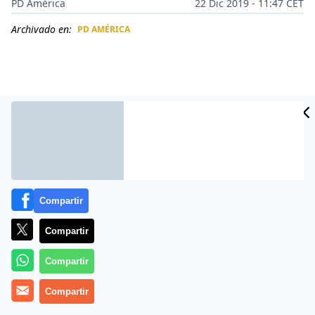
PD América
22 Dic 2019 - 11:47 CET
Archivado en:
PD AMÉRICA
CIDAD
ES
Compartir
Compartir
Más información
Compartir
Compartir