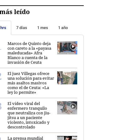
más leído
 hrs
7 días
1 mes
1 año
Marcos de Quinto deja
con careto a la «payasa
maleducada» Afra
Blanco a cuenta de la
invasión de Ceuta
El juez Villegas ofrece
una solución para evitar
más asaltos masivos
como el de Ceuta: «La
ley lo permite»
El vídeo viral del
enfermero tranquilo
que neutraliza con jiu-
jitsu a un paciente
violento, intoxicado y
descontrolado
La prensa mundial