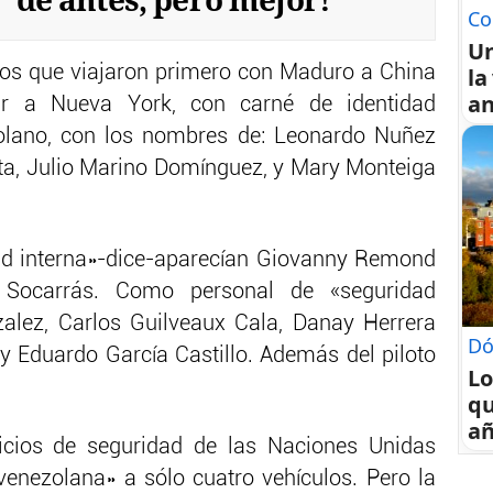
Co
U
banos que viajaron primero con Maduro a China
la
an
ar a Nueva York, con carné de identidad
zolano, con los nombres de: Leonardo Nuñez
a, Julio Marino Domínguez, y Mary Monteiga
 interna»-dice-aparecían Giovanny Remond
 Socarrás. Como personal de «seguridad
alez, Carlos Guilveaux Cala, Danay Herrera
Dó
 y Eduardo García Castillo. Además del piloto
Lo
qu
a
icios de seguridad de las Naciones Unidas
 venezolana» a sólo cuatro vehículos. Pero la