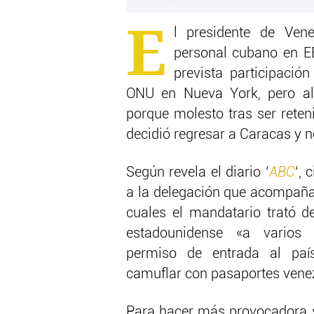
E
l presidente de Vene
personal cubano en E
prevista participaci
ONU en Nueva York, pero al
porque molesto tras ser rete
decidió regresar a Caracas y no
Según revela el diario ‘
ABC
‘, 
a la delegación que acompaña
cuales el mandatario trató de 
estadounidense «a varios
permiso de entrada al paí
camuflar con pasaportes vene
Para hacer más provocadora s