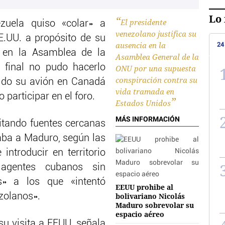
Lo 
El presidente
zuela quiso «colar» a
venezolano justifica su
E.UU. a propósito de su
ausencia en la
24
ón en la Asamblea de la
Asamblea General de la
 final no pudo hacerlo
ONU por una supuesta
conspiración contra su
nido su avión en Canadá
vida tramada en
 participar en el foro.
Estados Unidos
MÁS INFORMACIÓN
citando fuentes cercanas
ba a Maduro, según las
introducir en territorio
 agentes cubanos sin
s» a los que «intentó
EEUU prohibe al
zolanos».
bolivariano Nicolás
Maduro sobrevolar su
espacio aéreo
u visita a EEUU, señala