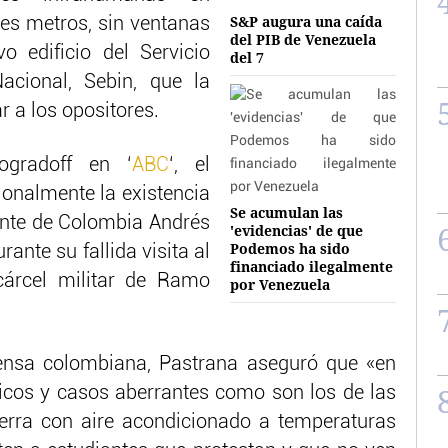
S&P augura una caída
res metros, sin ventanas
del PIB de Venezuela
o edificio del Servicio
del 7
Nacional, Sebin, que la
ar a los opositores.
ogradoff en ‘
ABC
‘, e
l
ionalmente la existencia
Se acumulan las
ente de Colombia Andrés
'evidencias' de que
Podemos ha sido
nte su fallida visita al
financiado ilegalmente
cárcel militar de Ramo
por Venezuela
rensa colombiana, Pastrana aseguró que «en
icos y casos aberrantes como son los de las
ierra con aire acondicionado a temperaturas