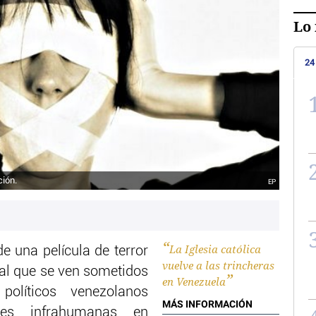
Lo 
24
ción.
EP
La Iglesia católica
 una película de terror
vuelve a las trincheras
r al que se ven sometidos
en Venezuela
políticos venezolanos
MÁS INFORMACIÓN
nes infrahumanas en