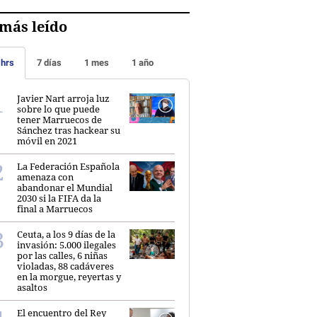
más leído
 hrs
7 días
1 mes
1 año
Javier Nart arroja luz
sobre lo que puede
tener Marruecos de
Sánchez tras hackear su
móvil en 2021
La Federación Española
amenaza con
abandonar el Mundial
2030 si la FIFA da la
final a Marruecos
Ceuta, a los 9 días de la
invasión: 5.000 ilegales
por las calles, 6 niñas
violadas, 88 cadáveres
en la morgue, reyertas y
asaltos
El encuentro del Rey