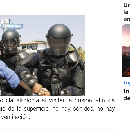
U
la
an
To
In
de
 claustrofobia al visitar la prisión. «En «la
jo de la superficie, no hay sonidos, no hay
 ventilación.