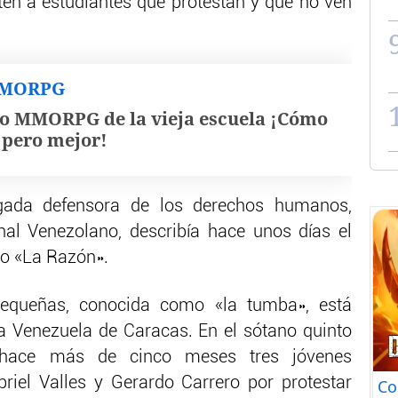
en a estudiantes que protestan y que no ven
MMORPG
o MMORPG de la vieja escuela ¡Cómo
, pero mejor!
ada defensora de los derechos humanos,
l Venezolano, describía hace unos días el
io «La Razón».
pequeñas, conocida como «la tumba», está
a Venezuela de Caracas. En el sótano quinto
 hace más de cinco meses tres jóvenes
briel Valles y Gerardo Carrero por protestar
Co