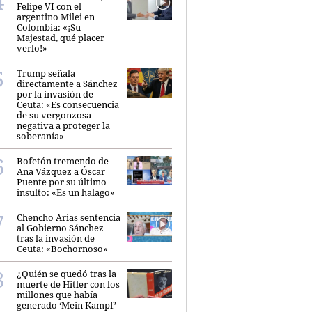
Felipe VI con el
argentino Milei en
Colombia: «¡Su
Majestad, qué placer
verlo!»
Trump señala
directamente a Sánchez
por la invasión de
Ceuta: «Es consecuencia
de su vergonzosa
negativa a proteger la
soberanía»
Bofetón tremendo de
Ana Vázquez a Óscar
Puente por su último
insulto: «Es un halago»
Chencho Arias sentencia
al Gobierno Sánchez
tras la invasión de
Ceuta: «Bochornoso»
¿Quién se quedó tras la
muerte de Hitler con los
millones que había
generado ‘Mein Kampf’