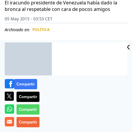
El iracundo presidente de Venezuela había dado la
bronca al respetable con cara de pocos amigos
05 May 2015 - 03:53 CET
Archivado en:
POLÍTICA
CIDAD
ES
Compartir
Compartir
Compartir
Más información
Compartir