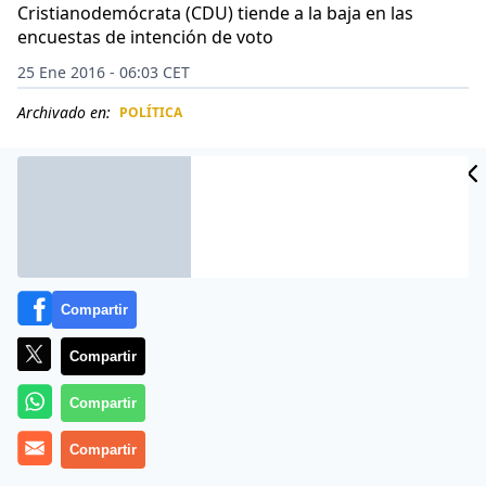
Cristianodemócrata (CDU) tiende a la baja en las
encuestas de intención de voto
25 Ene 2016 - 06:03 CET
Archivado en:
POLÍTICA
CIDAD
ES
Compartir
Compartir
Compartir
Compartir
Más información