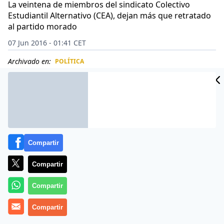
La veintena de miembros del sindicato Colectivo
Estudiantil Alternativo (CEA), dejan más que retratado
al partido morado
07 Jun 2016 - 01:41 CET
Archivado en:
POLÍTICA
CIDAD
ES
Compartir
Compartir
Compartir
Compartir
Irrumpieron a la fuerza en el aula de Grados de la