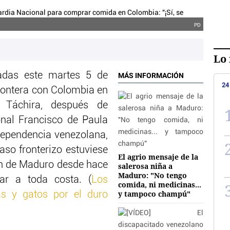
PD
Lo 
adas este martes 5 de
MÁS INFORMACIÓN
24
frontera con Colombia en
 Táchira, después de
onal Francisco de Paula
ndependencia venezolana,
aso fronterizo estuviese
El agrio mensaje de la
en de Maduro desde hace
salerosa niña a
Maduro: "No tengo
ar a toda costa. (
Los
comida, ni medicinas...
y tampoco champú"
s y gatos por el duro