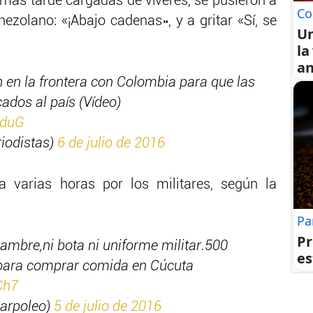
más tarde cargadas de víveres, se pusieron a
Co
ezolano: «¡Abajo cadenas», y a gritar «Sí, se
U
la
an
en la frontera con Colombia para que las
ados al país (Vídeo)
kduG
iodistas)
6 de julio de 2016
a varias horas por los militares, según la
Pa
Pr
ambre,ni bota ni uniforme militar.500
es
 para comprar comida en Cúcuta
Ch7
arpoleo)
5 de julio de 2016