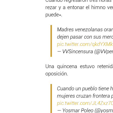
Cuando regresaron tres horas 
rezar y a entonar el himno ven
puede».
Madres venezolanas oran 
dejen pasar con sus merc
pic.twitter.com/qkdYXM
— VVSincensura (@VVper
Una quincena estuvo retenid
oposición.
Cuando un pueblo tiene h
mujeres cruzan frontera
pic.twitter.com/JL4Zxz7
— Yosmar Poleo (@yosm