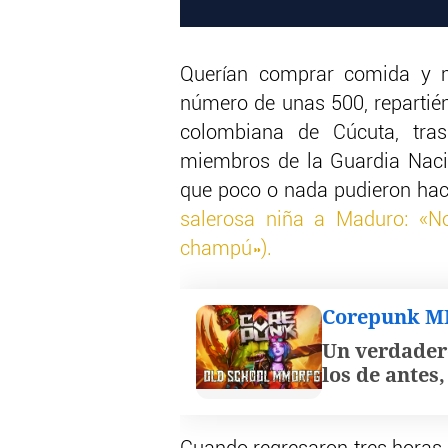
Querían comprar comida y me
número de unas 500, repartién
colombiana de Cúcuta, tra
miembros de la Guardia Nacio
que poco o nada pudieron hace
salerosa niña a Maduro: «N
champú»).
Corepunk 
Un verdader
los de antes