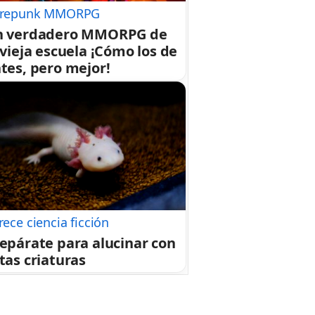
repunk MMORPG
n verdadero MMORPG de
 vieja escuela ¡Cómo los de
tes, pero mejor!
rece ciencia ficción
epárate para alucinar con
tas criaturas