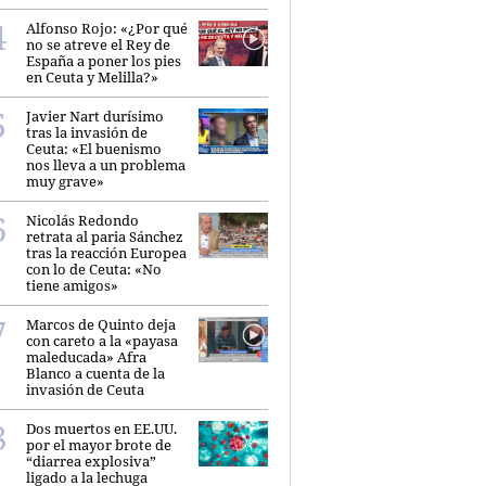
Alfonso Rojo: «¿Por qué
no se atreve el Rey de
España a poner los pies
en Ceuta y Melilla?»
Javier Nart durísimo
tras la invasión de
Ceuta: «El buenismo
nos lleva a un problema
muy grave»
Nicolás Redondo
retrata al paria Sánchez
tras la reacción Europea
con lo de Ceuta: «No
tiene amigos»
Marcos de Quinto deja
con careto a la «payasa
maleducada» Afra
Blanco a cuenta de la
invasión de Ceuta
Dos muertos en EE.UU.
por el mayor brote de
“diarrea explosiva”
ligado a la lechuga