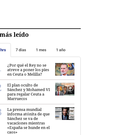
más leído
 hrs
7 días
1 mes
1 año
¿Por qué el Rey no se
atreve a poner los pies
en Ceuta o Melilla?
El plan oculto de
Sánchez y Mohamed VI
para regalar Ceuta a
Marruecos
La prensa mundial
informa atónita de que
Sánchez se va de
vacaciones mientras
«España se hunde en el
caos»