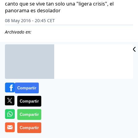
canto que se vive tan solo una "ligera crisis", el
panorama es desolador
08 May 2016 - 20:45 CET
Archivado en:
CIDAD
ES
Compartir
Compartir
Compartir
Compartir
La declaración de emergencia alimentaria formulada
por la Asamblea Nacional de Venezuela en febrero de