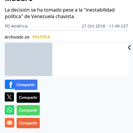
La decisión se ha tomado pese a la "inestabilidad
política" de Venezuela chavista
PD América
27 Oct 2018 - 11:49 CET
Archivado en:
POLÍTICA
CIDAD
ES
Compartir
Compartir
Compartir
Compartir
Más información