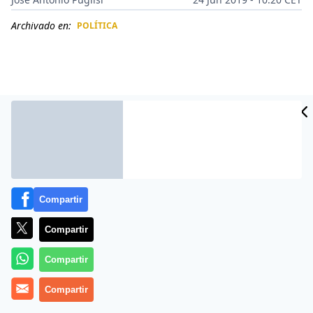
Archivado en:
POLÍTICA
CIDAD
ES
Compartir
Compartir
Más información
Compartir
Compartir