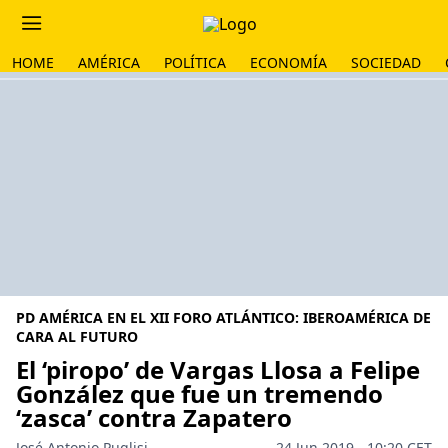
HOME
AMÉRICA
POLÍTICA
ECONOMÍA
SOCIEDAD
PD AMÉRICA EN EL XII FORO ATLÁNTICO: IBEROAMÉRICA DE
CARA AL FUTURO
El ‘piropo’ de Vargas Llosa a Felipe
González que fue un tremendo
‘zasca’ contra Zapatero
José Antonio Puglisi
24 Jun 2019 - 10:20 CET