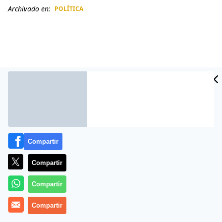
Archivado en:
POLÍTICA
CIDAD
ES
Compartir
Compartir
Más información
Compartir
Compartir