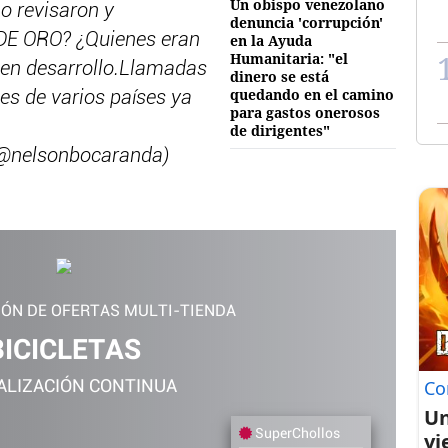
Un obispo venezolano
o revisaron y
denuncia 'corrupción'
DE ORO? ¿Quienes eran
en la Ayuda
Humanitaria: "el
 en desarrollo.Llamadas
dinero se está
quedando en el camino
es de varios países ya
para gastos onerosos
de dirigentes"
(@nelsonbocaranda)
IÓN DE OFERTAS MULTI-TIENDA
BICICLETAS
Co
ALIZACIÓN CONTINUA
Un
SuperChollos
vi