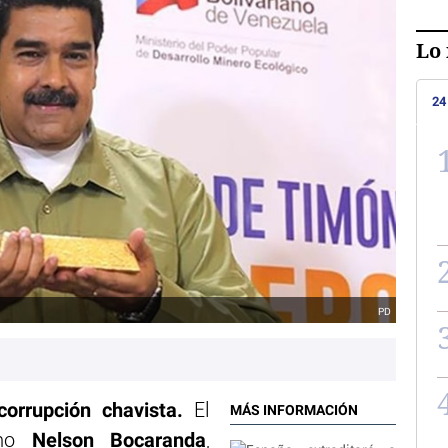
Lo 
24
PD
corrupción chavista.
El
MÁS INFORMACIÓN
Nelson Bocaranda
lano
,