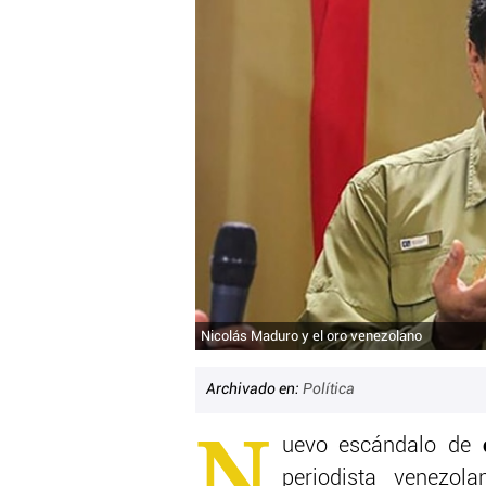
Nicolás Maduro y el oro venezolano
Archivado en:
Política
N
uevo escándalo de
periodista venezo