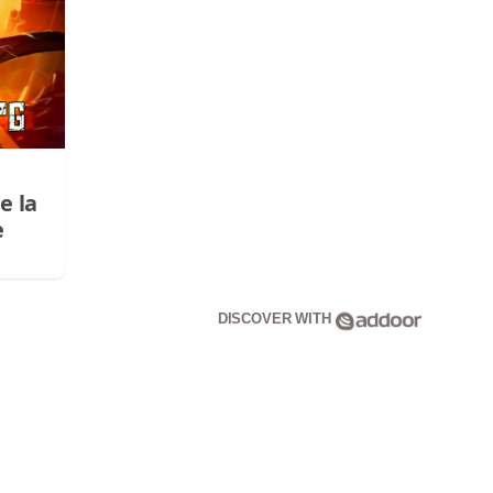
e la
e
DISCOVER WITH