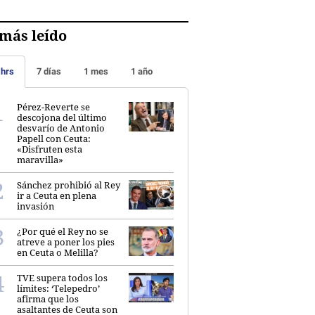
más leído
 hrs
7 días
1 mes
1 año
Pérez-Reverte se
descojona del último
desvarío de Antonio
Papell con Ceuta:
«Disfruten esta
maravilla»
Sánchez prohibió al Rey
ir a Ceuta en plena
invasión
¿Por qué el Rey no se
atreve a poner los pies
en Ceuta o Melilla?
TVE supera todos los
límites: ‘Telepedro’
afirma que los
asaltantes de Ceuta son