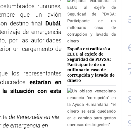
costumbrados runrunes,
iembre que un avión
Dubái
on destino final
,
terrizaje de emergencia
do, por las autoridades
España extraditará a
terior un cargamento de
EEUU al exjefe de
Seguridad de PDVSA:
Participante de un
millonario caso de
que los representantes
corrupción y lavado de
dinero
estarían en
nvolucrados
 la situación con esta
e de Venezuéla en vía
ar de emergencia en