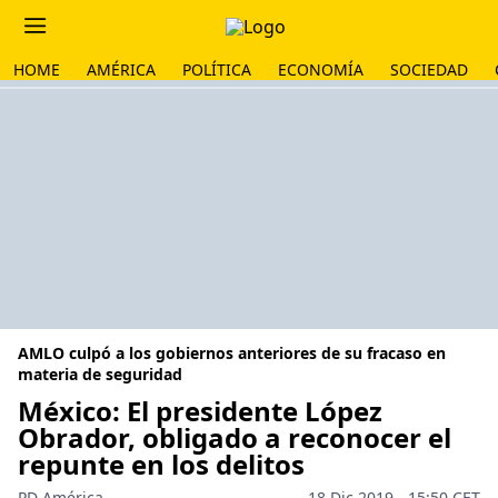
HOME
AMÉRICA
POLÍTICA
ECONOMÍA
SOCIEDAD
AMLO culpó a los gobiernos anteriores de su fracaso en
materia de seguridad
México: El presidente López
Obrador, obligado a reconocer el
repunte en los delitos
PD América
18 Dic 2019 - 15:50 CET