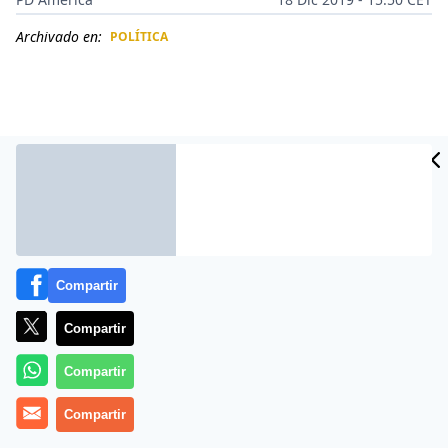
Archivado en:
POLÍTICA
CIDAD
ES
Compartir
Compartir
Más información
Compartir
Compartir