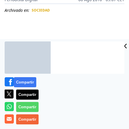
Archivado en:
SOCIEDAD
CIDAD
ES
Compartir
Compartir
Más información
Compartir
Compartir