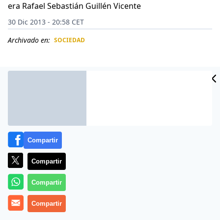
era Rafael Sebastián Guillén Vicente
30 Dic 2013 - 20:58 CET
Archivado en:
SOCIEDAD
CIDAD
ES
Compartir
Compartir
Compartir
Más información
Compartir