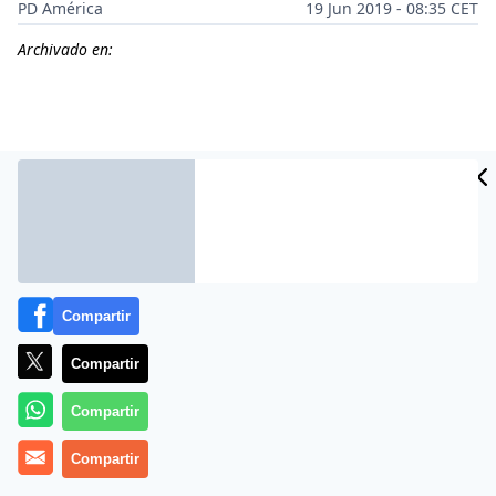
PD América
19 Jun 2019 - 08:35 CET
Archivado en:
CIDAD
ES
Compartir
Compartir
Más información
Compartir
Compartir