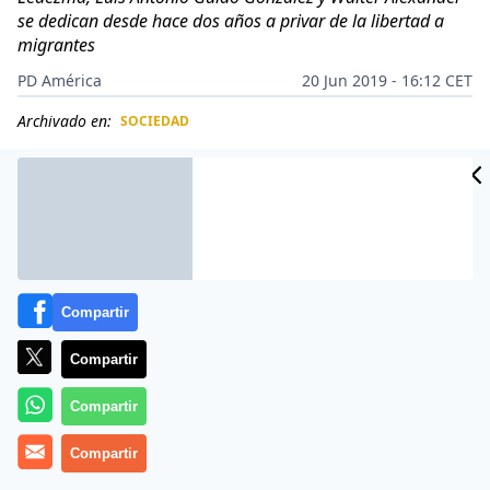
se dedican desde hace dos años a privar de la libertad a
migrantes
PD América
20 Jun 2019 - 16:12 CET
Archivado en:
SOCIEDAD
CIDAD
ES
Compartir
Compartir
Compartir
Compartir
Más información