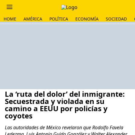
HOME
AMÉRICA
POLÍTICA
ECONOMÍA
SOCIEDAD
La ‘ruta del dolor’ del inmigrante:
Secuestrada y violada en su
camino a EEUU por policías y
coyotes
Las autoridades de México revelaron que Rodolfo Favela
Ledezma, Luis Antonio Guido González y Walter Alexander