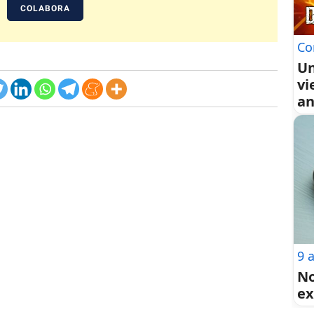
COLABORA
Co
Un
vi
an
9 
No
ex