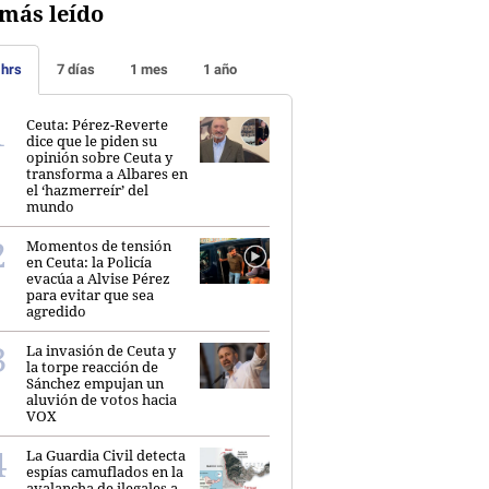
más leído
 hrs
7 días
1 mes
1 año
Ceuta: Pérez-Reverte
dice que le piden su
opinión sobre Ceuta y
transforma a Albares en
el ‘hazmerreír’ del
mundo
Momentos de tensión
en Ceuta: la Policía
evacúa a Alvise Pérez
para evitar que sea
agredido
La invasión de Ceuta y
la torpe reacción de
Sánchez empujan un
aluvión de votos hacia
VOX
La Guardia Civil detecta
espías camuflados en la
avalancha de ilegales a