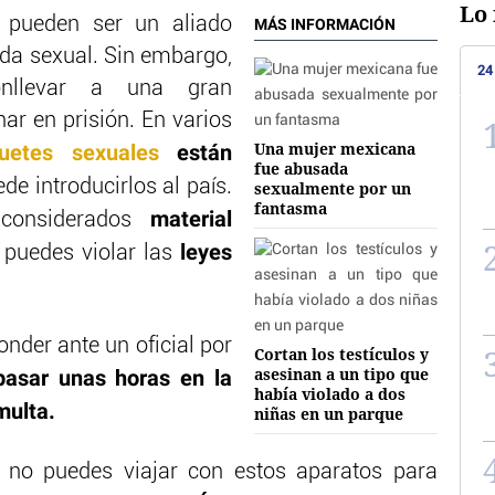
Lo 
s pueden ser un aliado
MÁS INFORMACIÓN
vida sexual. Sin embargo,
24
nllevar a una gran
nar en prisión. En varios
Una mujer mexicana
guetes sexuales
están
fue abusada
de introducirlos al país.
sexualmente por un
fantasma
material
considerados
leyes
puedes violar las
onder ante un oficial por
Cortan los testículos y
asesinan a un tipo que
pasar unas horas en la
había violado a dos
multa.
niñas en un parque
 no puedes viajar con estos aparatos para