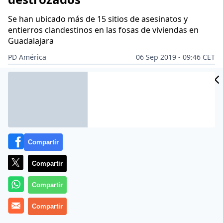
Se han ubicado más de 15 sitios de asesinatos y
entierros clandestinos en las fosas de viviendas en
Guadalajara
PD América
06 Sep 2019 - 09:46 CET
CIDAD
Archivado en:
PD AMÉRICA
SOCIEDAD
ES
Compartir
Compartir
Compartir
Compartir