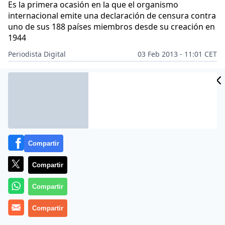
Es la primera ocasión en la que el organismo
internacional emite una declaración de censura contra
uno de sus 188 países miembros desde su creación en
1944
Periodista Digital
03 Feb 2013 - 11:01 CET
CIDAD
Archivado en:
ECONOMÍA
ES
Compartir
Compartir
Compartir
Compartir