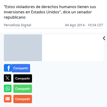
“Estos violadores de derechos humanos tienen sus
inversiones en Estados Unidos", dice un senador
republicano
Periodista Digital
04 Ago 2014 - 10:54 CET
CIDAD
Archivado en:
ECONOMÍA
ES
Compartir
Compartir
Compartir
Compartir