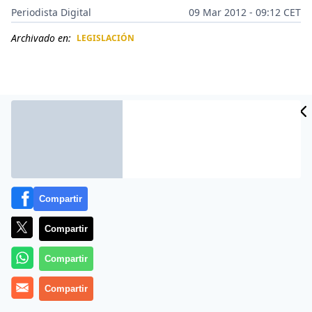
Periodista Digital
09 Mar 2012 - 09:12 CET
Archivado en:
LEGISLACIÓN
CIDAD
ES
Compartir
Compartir
Más información
Compartir
Compartir