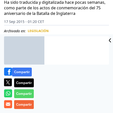
Ha sido traducida y digitalizada hace pocas semanas,
como parte de los actos de conmemoración del 75
aniversario de la Batalla de Inglaterra
17 Sep 2015 - 01:20 CET
Archivado en:
LEGISLACIÓN
CIDAD
ES
Compartir
Compartir
Compartir
Compartir
Hace 75 años que, en plena Segunda Guerra Mundial,