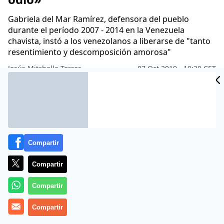
Gabriela del Mar Ramírez, defensora del pueblo
durante el período 2007 - 2014 en la Venezuela
chavista, instó a los venezolanos a liberarse de
"tanto
resentimiento y descomposición amorosa
"
CIDAD
Jesús Mitchelle Torres
07 Oct 2019 - 19:20 CET
Archivado en:
PD AMÉRICA
ES
Compartir
Compartir
Compartir
Compartir