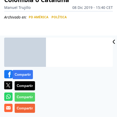
Manuel Trujillo
08 Dic 2019 - 15:40 CET
Archivado en:
PD AMÉRICA
POLÍTICA
CIDAD
ES
Compartir
Compartir
Compartir
Más información
Compartir