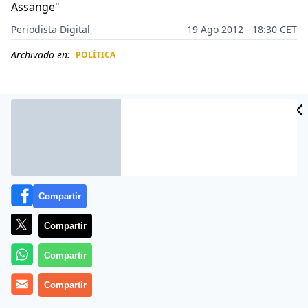
Assange"
Periodista Digital
19 Ago 2012 - 18:30 CET
Archivado en:
POLÍTICA
CIDAD
ES
Compartir
Compartir
Compartir
Más información
Compartir