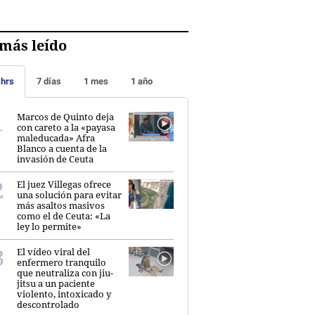
más leído
 hrs
7 días
1 mes
1 año
Marcos de Quinto deja
con careto a la «payasa
maleducada» Afra
Blanco a cuenta de la
invasión de Ceuta
El juez Villegas ofrece
una solución para evitar
más asaltos masivos
como el de Ceuta: «La
ley lo permite»
El vídeo viral del
enfermero tranquilo
que neutraliza con jiu-
jitsu a un paciente
violento, intoxicado y
descontrolado