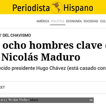
AMÉRICA
POLÍTICA
ECONOMÍA
SOCIEDAD
CUL
S' DEL CHAVISMO
s ocho hombres clave 
 Nicolás Maduro
llecido presidente Hugo Chávez (está casado con
CET
eaza y Nicolás Maduro.
RB