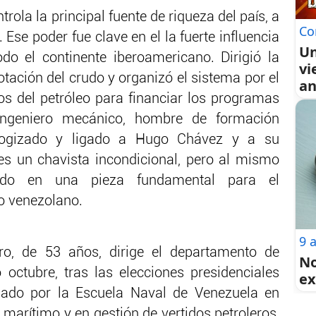
trola la principal fuente de riqueza del país, a
Co
 Ese poder fue clave en el la fuerte influencia
Un
do el continente iberoamericano. Dirigió la
vi
otación del crudo y organizó el sistema por el
an
sos del petróleo para financiar los programas
 Ingeniero mecánico, hombre de formación
ologizado y ligado a Hugo Chávez y a su
s un chavista incondicional, pero al mismo
ido en una pieza fundamental para el
 venezolano.
9 
ro, de 53 años, dirige el departamento de
No
octubre, tras las elecciones presidenciales
ex
ado por la Escuela Naval de Venezuela en
 marítimo y en gestión de vertidos petroleros,