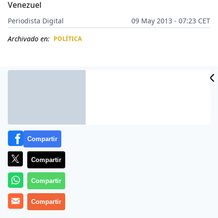
Venezuel
Periodista Digital
09 May 2013 - 07:23 CET
Archivado en:
POLÍTICA
CIDAD
ES
Compartir
Compartir
Compartir
Más información
Compartir