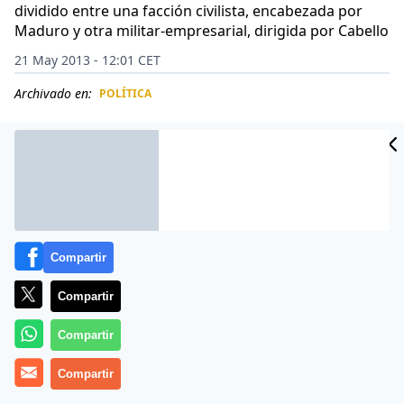
dividido entre una facción civilista, encabezada por
Maduro y otra militar-empresarial, dirigida por Cabello
21 May 2013 - 12:01 CET
Archivado en:
POLÍTICA
CIDAD
ES
Compartir
Compartir
Compartir
Compartir
No son pocos los que afirmaban que los abrazos entre
el presidente Nicolás Maduro y el titular de la