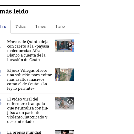
más leído
 hrs
7 días
1 mes
1 año
Marcos de Quinto deja
con careto a la «payasa
maleducada» Afra
Blanco a cuenta de la
invasión de Ceuta
El juez Villegas ofrece
una solución para evitar
más asaltos masivos
como el de Ceuta: «La
ley lo permite»
El vídeo viral del
enfermero tranquilo
que neutraliza con jiu-
jitsu a un paciente
violento, intoxicado y
descontrolado
La prensa mundial