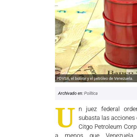
PDVSA, el bolívar y el petróleo de Venezuela.
Archivado en:
Política
U
n juez federal ord
subasta las acciones
Citgo Petroleum Corp
a menos que Venezuela