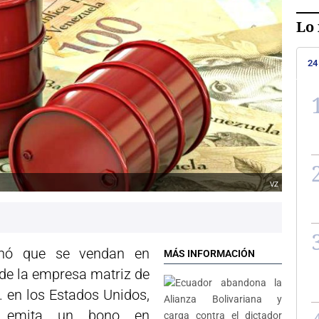
Lo 
24
VZ
enó que se vendan en
MÁS INFORMACIÓN
 de la empresa matriz de
. en los Estados Unidos,
 emita un bono en