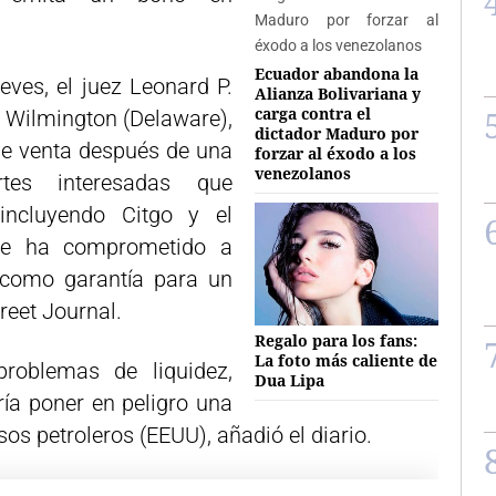
Ecuador abandona la
eves, el juez Leonard P.
Alianza Bolivariana y
carga contra el
de Wilmington (Delaware),
dictador Maduro por
e venta después de una
forzar al éxodo a los
venezolanos
tes interesadas que
 incluyendo Citgo y el
 se ha comprometido a
 como garantía para un
reet Journal.
Regalo para los fans:
La foto más caliente de
problemas de liquidez,
Dua Lipa
ría poner en peligro una
os petroleros (EEUU), añadió el diario.