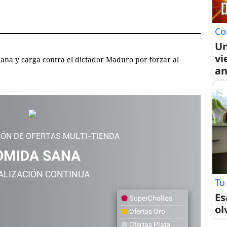
Co
Un
vi
ana y carga contra el dictador Maduro por forzar al
an
IÓN DE OFERTAS MULTI-TIENDA
OMIDA SANA
ALIZACIÓN CONTINUA
Tu
Es
SuperChollos
ol
Ofertas Oro
Ofertas Plata