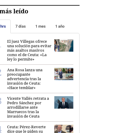
más leído
 hrs
7 días
1 mes
1 año
El juez Villegas ofrece
una solución para evitar
más asaltos masivos
como el de Ceuta: «La
ley lo permite»
Ana Rosa lanza una
preocupante
advertencia tras la
invasión de Ceuta:
«Hace temblar»
Vicente Vallés retrata a
Pedro Sánchez por
arrodillarse ante
Marruecos tras la
invasión de Ceuta
Ceuta: Pérez-Reverte
dice que le piden su