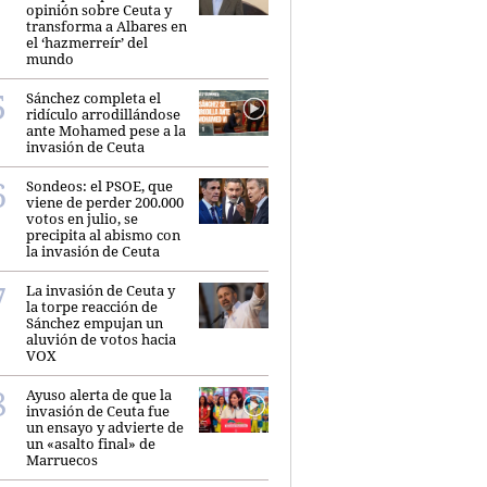
opinión sobre Ceuta y
transforma a Albares en
el ‘hazmerreír’ del
mundo
Sánchez completa el
ridículo arrodillándose
ante Mohamed pese a la
invasión de Ceuta
Sondeos: el PSOE, que
viene de perder 200.000
votos en julio, se
precipita al abismo con
la invasión de Ceuta
La invasión de Ceuta y
la torpe reacción de
Sánchez empujan un
aluvión de votos hacia
VOX
Ayuso alerta de que la
invasión de Ceuta fue
un ensayo y advierte de
un «asalto final» de
Marruecos