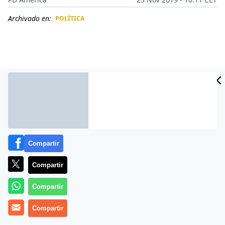
Archivado en:
POLÍTICA
CIDAD
ES
Compartir
Compartir
Más información
Compartir
Compartir