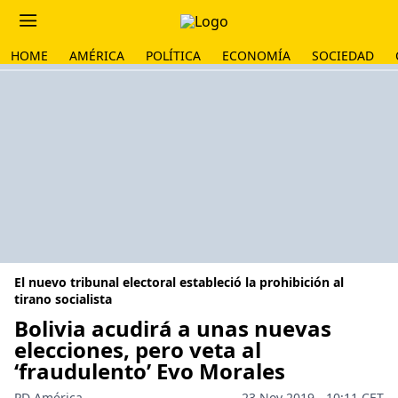
HOME
AMÉRICA
POLÍTICA
ECONOMÍA
SOCIEDAD
El nuevo tribunal electoral estableció la prohibición al
tirano socialista
Bolivia acudirá a unas nuevas
elecciones, pero veta al
‘fraudulento’ Evo Morales
PD América
23 Nov 2019 - 10:11 CET