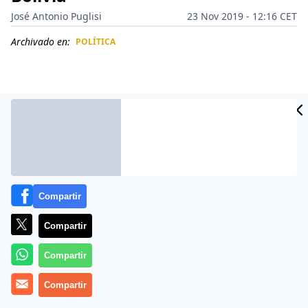
José Antonio Puglisi
23 Nov 2019 - 12:16 CET
Archivado en:
POLÍTICA
CIDAD
ES
Compartir
Compartir
Compartir
Más información
Compartir