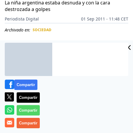
La niña argentina estaba desnuda y con la cara
destrozada a golpes
Periodista Digital
01 Sep 2011 - 11:48 CET
Archivado en:
SOCIEDAD
CIDAD
ES
Compartir
Compartir
Compartir
Más información
Compartir