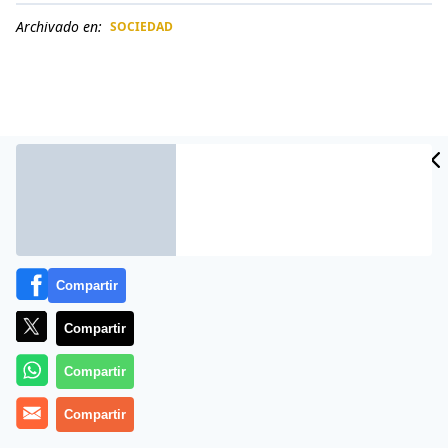
Archivado en:
SOCIEDAD
CIDAD
ES
Compartir
Compartir
Más información
Compartir
Compartir