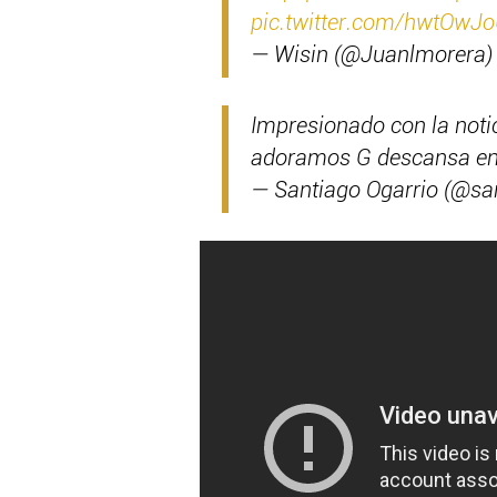
pic.twitter.com/hwtOwJ
— Wisin (@Juanlmorera
Impresionado con la not
adoramos G descansa en
— Santiago Ogarrio (@sa