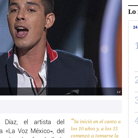
Lo 
24
LV
Se inició en el canto a
 Díaz, el artista del
los 10 años y, a los 15
a «La Voz México», del
comenzó a tomarse la