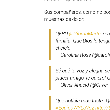
Sus compañeros, como no podá
muestras de dolor:
QEPD
@GibranMartiz
ora
familia. Que Dios lo ten
el cielo.
— Carolina Ross (@carol
Sé qué tu voz y alegría s
placer amigo, te quiero! 
— Oliver Ahucid (@Oliver
Que noticia mas triste…Q
#EquipoWYLaVoz
http:/