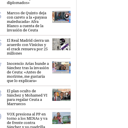
diplomados»
Marcos de Quinto deja
con careto a la «payasa
maleducada» Afra
Blanco a cuenta de la
invasión de Ceuta
El Real Madrid cierra un
acuerdo con Vinicius y
el crack renueva por 25
millones
Inocencio Arias hunde a
Sánchez tras la invasión
de Ceuta: «Antes de
morirme, me gustaría
que lo explicara»
El plan oculto de
Sánchez y Mohamed VI
para regalar Ceuta a
Marruecos
VOX presiona al PP en
torno a los MENAs y va
de frente contra
Sánchez y su cuadrilla