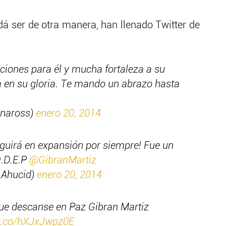
 ser de otra manera, han llenado Twitter de
ciones para él y mucha fortaleza a su
ga en su gloria. Te mando un abrazo hasta
inaross)
enero 20, 2014
eguirá en expansión por siempre! Fue un
Q.D.E.P
@GibranMartiz
_Ahucid)
enero 20, 2014
ue descanse en Paz Gibran Martiz
/t.co/hXJxJwpz0E