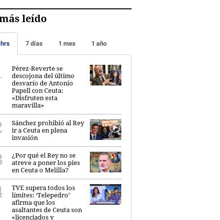
más leído
 hrs
7 días
1 mes
1 año
Pérez-Reverte se
descojona del último
desvarío de Antonio
Papell con Ceuta:
«Disfruten esta
maravilla»
Sánchez prohibió al Rey
ir a Ceuta en plena
invasión
¿Por qué el Rey no se
atreve a poner los pies
en Ceuta o Melilla?
TVE supera todos los
límites: ‘Telepedro’
afirma que los
asaltantes de Ceuta son
«licenciados y