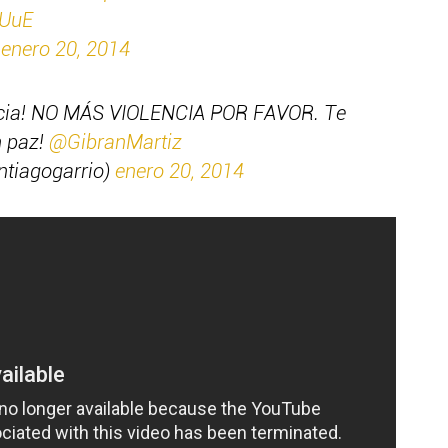
oUuE
)
enero 20, 2014
icia! NO MÁS VIOLENCIA POR FAVOR. Te
 paz!
@GibranMartiz
ntiagogarrio)
enero 20, 2014