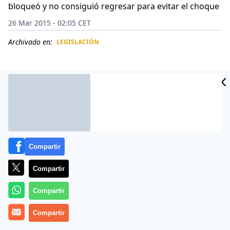
bloqueó y no consiguió regresar para evitar el choque
26 Mar 2015 - 02:05 CET
Archivado en:
LEGISLACIÓN
CIDAD
ES
Compartir
Compartir
Compartir
Uno de los pilotos del avión de Germanwings salió de
Compartir
la cabina de mando antes del accidente en el que
murieron 150 personas, según las informaciones que