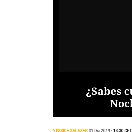
¿Sabes c
Noc
YÉSSICA SALAZAR
31 Dic 2019
- 18:00 CET