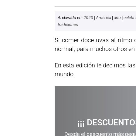
Archivado en:
2020
|
América
|
año
|
celebr
tradiciones
Si comer doce uvas al ritmo
normal, para muchos otros en s
En esta edición te decimos la
mundo.
¡¡¡ DESCUENTOS
Desde el descuento más peque