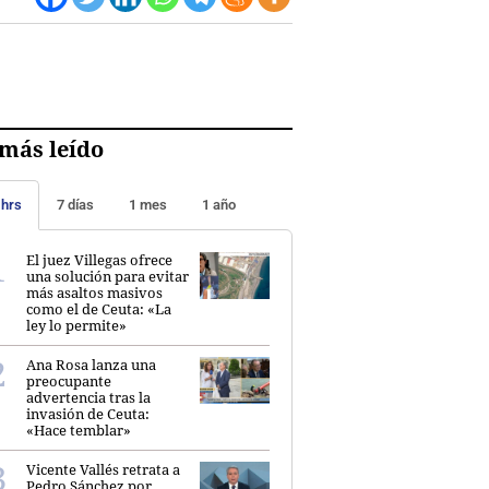
más leído
 hrs
7 días
1 mes
1 año
El juez Villegas ofrece
una solución para evitar
más asaltos masivos
como el de Ceuta: «La
ley lo permite»
Ana Rosa lanza una
preocupante
advertencia tras la
invasión de Ceuta:
«Hace temblar»
Vicente Vallés retrata a
Pedro Sánchez por