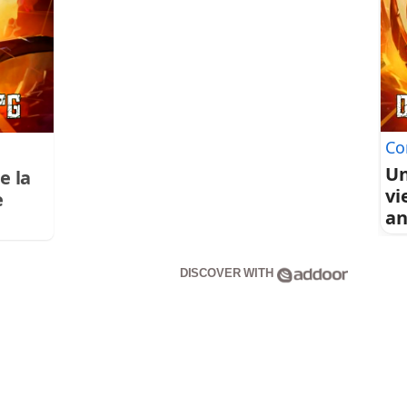
Co
Un
e la
vi
e
an
DISCOVER WITH