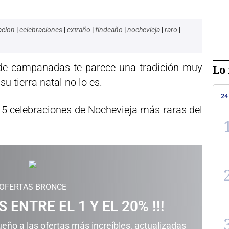
acion
|
celebraciones
|
extraño
|
findeaño
|
nochevieja
|
raro
|
 de campanadas te parece una tradición muy
Lo 
u tierra natal no lo es.
24
s 5 celebraciones de Nochevieja más raras del
OFERTAS BRONCE
 ENTRE EL 1 Y EL 20% !!!
ño a las ofertas más increíbles, actualizadas