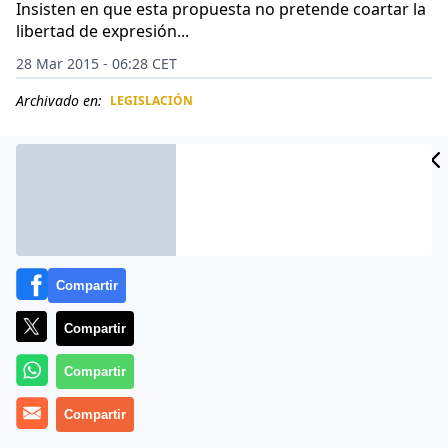
Insisten en que esta propuesta no pretende coartar la
libertad de expresión...
28 Mar 2015 - 06:28 CET
Archivado en:
LEGISLACIÓN
CIDAD
ES
Compartir
Compartir
Compartir
La fiscal general de Venezuela, Luisa Ortega Díaz, ha
Compartir
asegurado que «las redes sociales hay que regularlas»