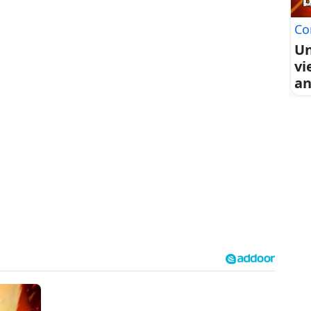
Co
Un
vi
an