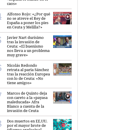
caos»
Alfonso Rojo: «¿Por qué
no se atreve el Rey de
España a poner los pies
en Ceuta y Melilla?»
Javier Nart durísimo
tras la invasión de
Ceuta: «El buenismo
nos lleva a un problema
muy grave»
Nicolás Redondo
retrata al paria Sánchez
tras la reacción Europea
con lo de Ceuta: «No
tiene amigos»
Marcos de Quinto deja
con careto a la «payasa
maleducada» Afra
Blanco a cuenta de la
invasión de Ceuta
Dos muertos en EE.UU.
por el mayor brote de
“diarrea explosiva”