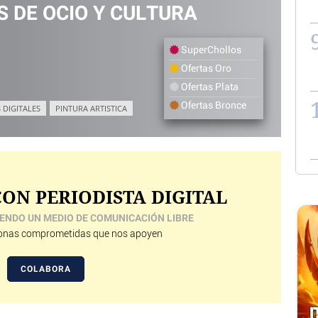
 DE OCIO Y CULTURA
SuperChollos
Ofertas Oro
Ofertas Plata
Ofertas Bronce
 DIGITALES
PINTURA ARTISTICA
ON PERIODISTA DIGITAL
ENDO UN MEDIO DE COMUNICACIÓN LIBRE
nas comprometidas que nos apoyen
COLABORA