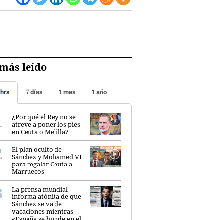
más leído
 hrs
7 días
1 mes
1 año
¿Por qué el Rey no se
atreve a poner los pies
en Ceuta o Melilla?
El plan oculto de
Sánchez y Mohamed VI
para regalar Ceuta a
Marruecos
La prensa mundial
informa atónita de que
Sánchez se va de
vacaciones mientras
«España se hunde en el