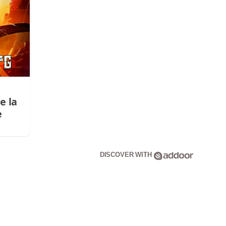
e la
e
DISCOVER WITH